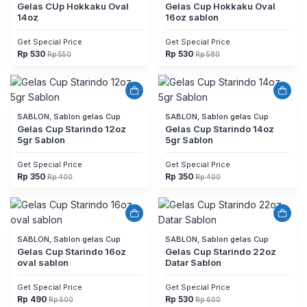
Gelas CUp Hokkaku Oval
Gelas Cup Hokkaku Oval
14oz
16oz sablon
Get Special Price
Get Special Price
Rp
530
Rp
530
Rp
550
Rp
580
Harga
Harga
Harga
Harga
aslinya
saat
aslinya
saat
adalah:
ini
adalah:
ini
Rp 550.
adalah:
Rp 580.
adalah:
Rp 530.
Rp 530.
SABLON, Sablon gelas Cup
SABLON, Sablon gelas Cup
Gelas Cup Starindo 12oz
Gelas Cup Starindo 14oz
5gr Sablon
5gr Sablon
Get Special Price
Get Special Price
Rp
350
Rp
350
Rp
400
Rp
400
Harga
Harga
Harga
Harga
aslinya
saat
aslinya
saat
adalah:
ini
adalah:
ini
Rp 400.
adalah:
Rp 400.
adalah:
Rp 350.
Rp 350.
SABLON, Sablon gelas Cup
SABLON, Sablon gelas Cup
Gelas Cup Starindo 16oz
Gelas Cup Starindo 22oz
oval sablon
Datar Sablon
Get Special Price
Get Special Price
Rp
490
Rp
530
Rp
500
Rp
600
Harga
Harga
Harga
Harga