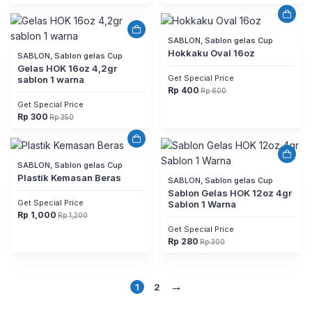
aslinya
saat
aslinya
saat
adalah:
ini
adalah:
ini
Rp 500.
adalah:
Rp 600.
adalah:
Rp 490.
Rp 530.
SABLON, Sablon gelas Cup
Hokkaku Oval 16oz
SABLON, Sablon gelas Cup
Gelas HOK 16oz 4,2gr
Get Special Price
sablon 1 warna
Rp
400
Rp
600
Harga
Harga
aslinya
saat
Get Special Price
adalah:
ini
Rp
300
Rp
350
Rp 600.
adalah:
Harga
Harga
Rp 400.
aslinya
saat
adalah:
ini
Rp 350.
adalah:
Rp 300.
SABLON, Sablon gelas Cup
Plastik Kemasan Beras
SABLON, Sablon gelas Cup
Sablon Gelas HOK 12oz 4gr
Get Special Price
Sablon 1 Warna
Rp
1,000
Rp
1,200
Harga
Harga
aslinya
saat
Get Special Price
adalah:
ini
Rp
280
Rp
300
Rp 1,200.
adalah:
Harga
Harga
Rp 1,000.
aslinya
saat
adalah:
ini
Rp 300.
adalah:
Rp 280.
→
1
2