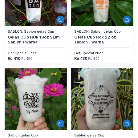
SABLON, Sablon gelas Cup
SABLON, Sablon gelas Cup
Gelas CUp HOk 18oz SLim
Gelas Cup Hok 22 oz
Sablon 1 warna
sablon 1 warna
Get Special Price
Get Special Price
Rp
410
Rp
430
Rp
450
Rp
490
Harga
Harga
Harga
Harga
aslinya
saat
aslinya
saat
adalah:
ini
adalah:
ini
Rp 450.
adalah:
Rp 490.
adalah:
Rp 410.
Rp 430.
Sablon gelas Cup
Sablon gelas Cup