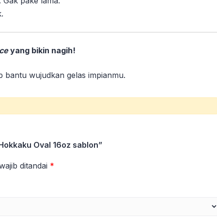
. Gak pake lama.
.
ce
yang bikin nagih!
ap bantu wujudkan gelas impianmu.
Hokkaku Oval 16oz sablon”
wajib ditandai
*