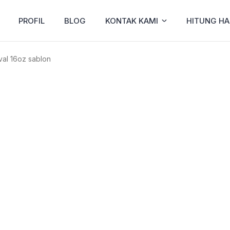
PROFIL
BLOG
KONTAK KAMI
HITUNG H
al 16oz sablon