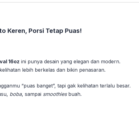
to Keren, Porsi Tetap Puas!
val 16oz
ini punya desain yang elegan dan modern.
lihatan lebih berkelas dan bikin penasaran.
ganmu “puas banget”, tapi gak kelihatan terlalu besar.
usu,
boba
, sampai
smoothies
buah.