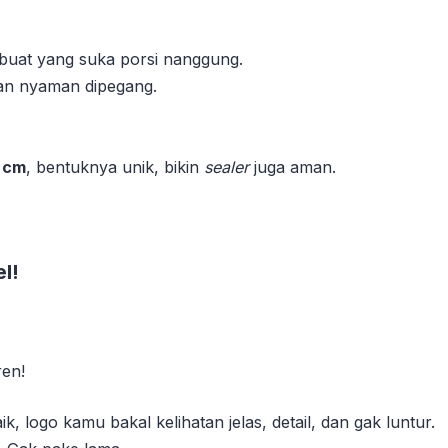
 buat yang suka porsi nanggung.
dan nyaman dipegang.
8 cm
, bentuknya unik, bikin
sealer
juga aman.
l!
ren!
ik, logo kamu bakal kelihatan jelas, detail, dan gak luntur.