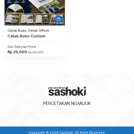
Cetak Buku, Cetak Offset
Cetak Buku Custom
Get Special Price
Rp
25,000
Rp
29,000
Harga
Harga
aslinya
saat
adalah:
ini
Rp 29,000.
adalah:
Rp 25,000.
PERCETAKAN NGANJUK
Copyright © 2026
Sashoki
. All Right Reserved.