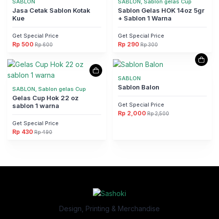
SABLON
SABLON, Sablon gelas Cup
Jasa Cetak Sablon Kotak
Sablon Gelas HOK 14oz 5gr
Kue
+ Sablon 1 Warna
Get Special Price
Get Special Price
Rp
500
Rp
290
Rp
600
Rp
300
Harga
Harga
Harga
Harga
aslinya
saat
aslinya
saat
adalah:
ini
adalah:
ini
Rp 600.
adalah:
Rp 300.
adalah:
Rp 500.
Rp 290.
SABLON
Sablon Balon
SABLON, Sablon gelas Cup
Gelas Cup Hok 22 oz
Get Special Price
sablon 1 warna
Rp
2,000
Rp
2,500
Harga
Harga
aslinya
saat
Get Special Price
adalah:
ini
Rp
430
Rp
490
Rp 2,500.
adalah:
Harga
Harga
Rp 2,000.
aslinya
saat
adalah:
ini
Rp 490.
adalah:
Rp 430.
Design, Printing & Merchandise