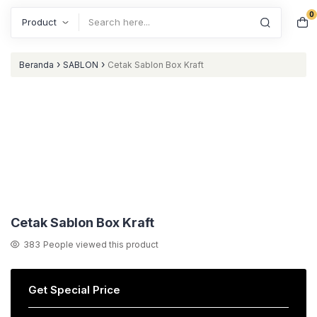
0
Search
›
›
Beranda
SABLON
Cetak Sablon Box Kraft
Cetak Sablon Box Kraft
383
People viewed this product
Get Special Price