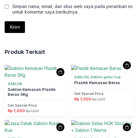
Simpan nama, email, dan situs web saya pada peramban ini
untuk komentar saya berikutnya.
Produk Terkait
SABLON, Sablon gelas Cup
Plastik Kemasan Beras
SABLON
Sablon Kemasan Plastik
Get Special Price
Beras 5Kg
Rp
1,000
Rp
1,200
Harga
Harga
aslinya
saat
Get Special Price
adalah:
ini
Rp
1,000
Rp
1,500
Rp 1,200.
adalah:
Harga
Harga
Rp 1,000.
aslinya
saat
adalah:
ini
Rp 1,500.
adalah:
Rp 1,000.