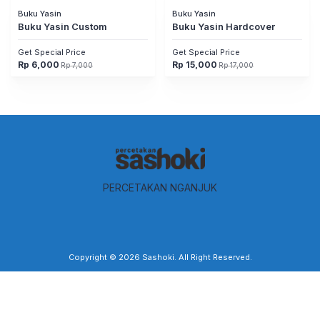
Buku Yasin
Buku Yasin
Buku Yasin Custom
Buku Yasin Hardcover
Get Special Price
Get Special Price
Rp
6,000
Rp
15,000
Rp
7,000
Rp
17,000
Harga
Harga
Harga
Harga
aslinya
saat
aslinya
saat
adalah:
ini
adalah:
ini
Rp 7,000.
adalah:
Rp 17,000.
adalah:
Rp 6,000.
Rp 15,000.
PERCETAKAN NGANJUK
Copyright © 2026
Sashoki
. All Right Reserved.