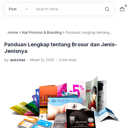
0
Search
›
›
Home
Alat Promosi & Branding
Panduan Lengkap tentang
Brosur dan Jenis-Jenisnya
Panduan Lengkap tentang Brosur dan Jenis-
Jenisnya
.
.
by
azezmaz
Maret 12, 2025
3 min read