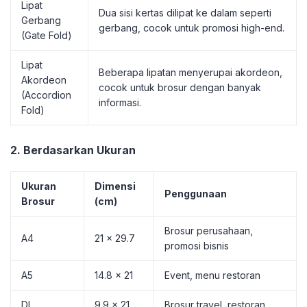
Lipat
Dua sisi kertas dilipat ke dalam seperti
Gerbang
gerbang, cocok untuk promosi high-end.
(Gate Fold)
Lipat
Beberapa lipatan menyerupai akordeon,
Akordeon
cocok untuk brosur dengan banyak
(Accordion
informasi.
Fold)
2. Berdasarkan Ukuran
Ukuran
Dimensi
Penggunaan
Brosur
(cm)
Brosur perusahaan,
A4
21 x 29.7
promosi bisnis
A5
14.8 x 21
Event, menu restoran
DL
9.9 x 21
Brosur travel, restoran